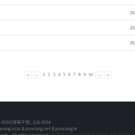
20
20
20
1
2
3
4
5
6
7
8
9
10
0691(영육구원), 316-0694
wang.or.kr
&
joowang.net
&
joowang.kr
ch. All rights reserved.
본 홈페이지는 카야솔루션에서 구축하였습니