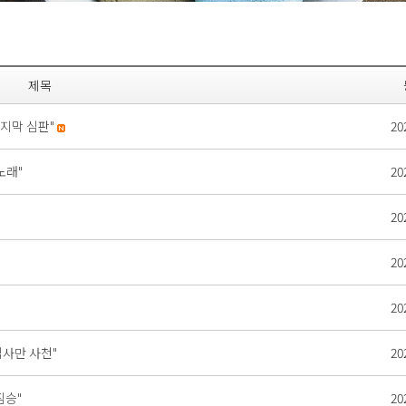
제목
지막 심판"
20
노래"
20
20
20
20
십사만 사천"
20
짐승"
20