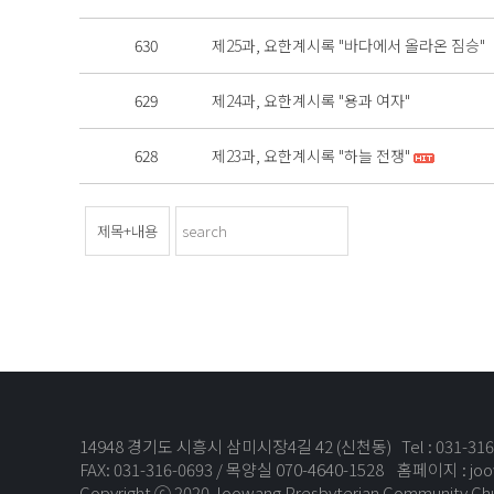
630
제25과, 요한계시록 "바다에서 올라온 짐승"
629
제24과, 요한계시록 "용과 여자"
628
제23과, 요한계시록 "하늘 전쟁"
14948 경기도 시흥시 삼미시장4길 42 (신천동) Tel : 031-316-
FAX: 031-316-0693 / 목양실 070-4640-1528 홈페이지 :
joo
Copyright ⓒ 2020 Joowang Presbyterian Community Chur