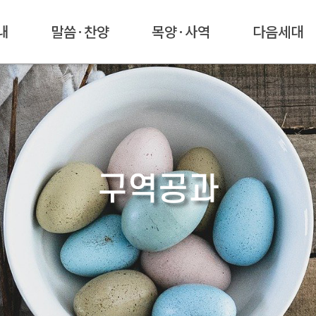
내
말씀·찬양
목양·사역
다음세대
구역공과