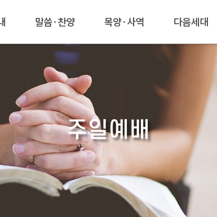
내
말씀·찬양
목양·사역
다음세대
주일예배