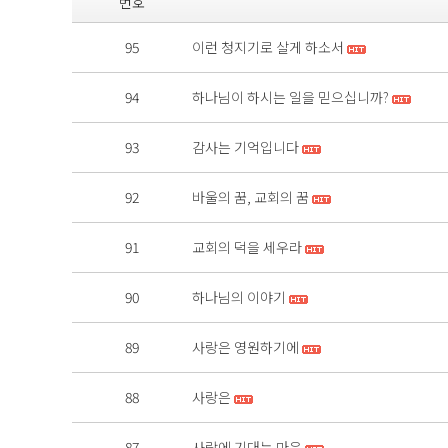
번호
95
이런 청지기로 살게 하소서
94
하나님이 하시는 일을 믿으십니까?
93
감사는 기억입니다
92
바울의 꿈, 교회의 꿈
91
교회의 덕을 세우라
90
하나님의 이야기
89
사랑은 영원하기에
88
사랑은
87
사랑에 기대는 마음