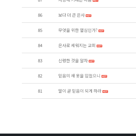
86
보다 더 큰 은사
85
무엇을 위한 열심인가?
84
은사로 세워지는 교회
83
신령한 것을 알자
82
믿음의 새 옷을 입었으니
81
말이 곧 믿음이 되게 하라