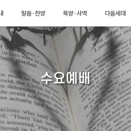
내
말씀·찬양
목양·사역
다음세대
수요예배